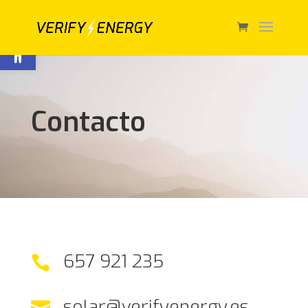
Abrir barra de herramientas
Contacto
657 921 235

solar@verifyenergy.es